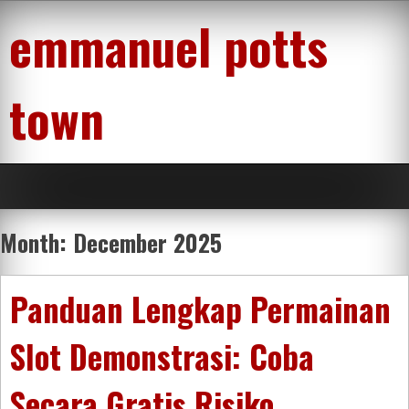
Skip
emmanuel potts
to
content
town
Month:
December 2025
Panduan Lengkap Permainan
Slot Demonstrasi: Coba
Secara Gratis Risiko