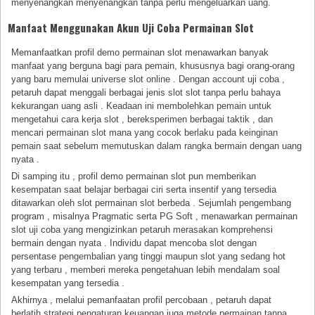
menyenangkan menyenangkan tanpa perlu mengeluarkan uang.
Manfaat Menggunakan Akun Uji Coba Permainan Slot
Memanfaatkan profil demo permainan slot menawarkan banyak
manfaat yang berguna bagi para pemain, khususnya bagi orang-orang
yang baru memulai universe slot online . Dengan account uji coba ,
petaruh dapat menggali berbagai jenis slot slot tanpa perlu bahaya
kekurangan uang asli . Keadaan ini membolehkan pemain untuk
mengetahui cara kerja slot , bereksperimen berbagai taktik , dan
mencari permainan slot mana yang cocok berlaku pada keinginan
pemain saat sebelum memutuskan dalam rangka bermain dengan uang
nyata .
Di samping itu , profil demo permainan slot pun memberikan
kesempatan saat belajar berbagai ciri serta insentif yang tersedia
ditawarkan oleh slot permainan slot berbeda . Sejumlah pengembang
program , misalnya Pragmatic serta PG Soft , menawarkan permainan
slot uji coba yang mengizinkan petaruh merasakan komprehensi
bermain dengan nyata . Individu dapat mencoba slot dengan
persentase pengembalian yang tinggi maupun slot yang sedang hot
yang terbaru , memberi mereka pengetahuan lebih mendalam soal
kesempatan yang tersedia .
Akhirnya , melalui pemanfaatan profil percobaan , petaruh dapat
berlatih strategi pengaturan keuangan juga metode permainan tanpa