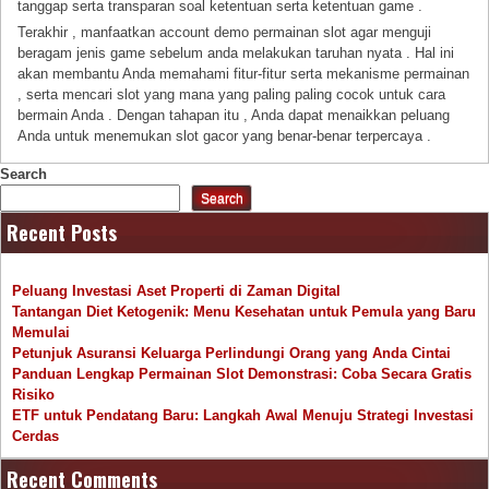
tanggap serta transparan soal ketentuan serta ketentuan game .
Terakhir , manfaatkan account demo permainan slot agar menguji
beragam jenis game sebelum anda melakukan taruhan nyata . Hal ini
akan membantu Anda memahami fitur-fitur serta mekanisme permainan
, serta mencari slot yang mana yang paling paling cocok untuk cara
bermain Anda . Dengan tahapan itu , Anda dapat menaikkan peluang
Anda untuk menemukan slot gacor yang benar-benar terpercaya .
Search
Search
Recent Posts
Peluang Investasi Aset Properti di Zaman Digital
Tantangan Diet Ketogenik: Menu Kesehatan untuk Pemula yang Baru
Memulai
Petunjuk Asuransi Keluarga Perlindungi Orang yang Anda Cintai
Panduan Lengkap Permainan Slot Demonstrasi: Coba Secara Gratis
Risiko
ETF untuk Pendatang Baru: Langkah Awal Menuju Strategi Investasi
Cerdas
Recent Comments